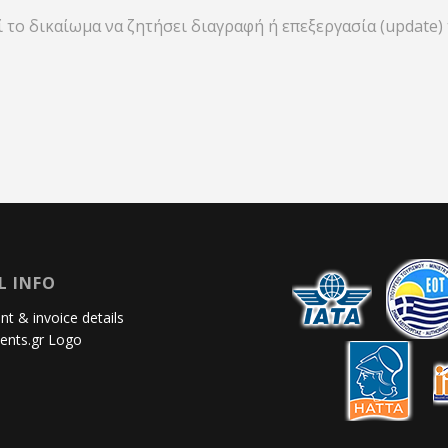
ί το δικαίωμα να ζητήσει διαγραφή ή επεξεργασία (updat
L INFO
t & invoice details
ents.gr Logo