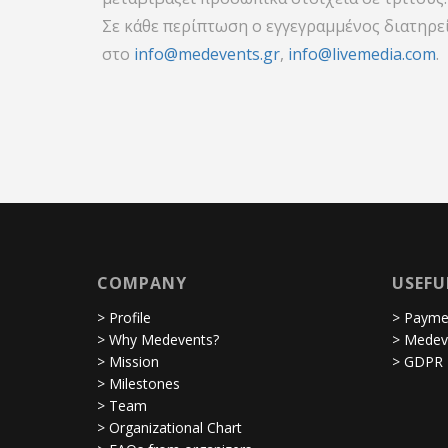
Σε κάθε περίπτωση ο εγγεγραμμένος διατηρε
στο
info@medevents.gr
,
info@livemedia.com
.
COMPANY
USEFU
> Profile
> Paymen
> Why Medevents?
> Medev
> Mission
> GDPR
> Milestones
> Team
> Organizational Chart