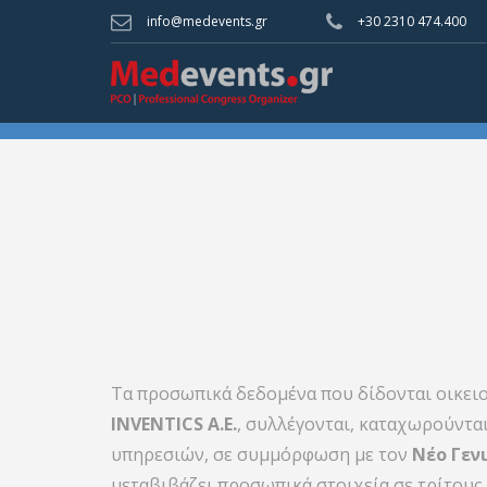
info@medevents.gr
+30 2310 474.400
Τα προσωπικά δεδομένα που δίδονται οικει
INVENTICS A.E.
, συλλέγονται, καταχωρούντα
υπηρεσιών, σε συμμόρφωση με τον
Νέο Γεν
μεταβιβάζει προσωπικά στοιχεία σε τρίτους.