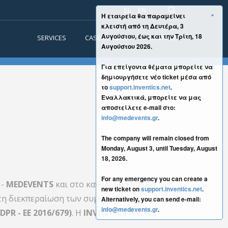
EL
EN
×
Η εταιρεία θα παραμείνει
κλειστή από τη Δευτέρα, 3
Αυγούστου, έως και την Τρίτη, 18
SERVICES
CASE STUDIES
CONTACT
Αυγούστου 2026.
Για επείγοντα θέματα μπορείτε να
δημιουργήσετε νέο ticket μέσα από
το
support.inventics.net
.
Εναλλακτικά, μπορείτε να μας
αποστείλετε e-mail στο:
info@medevents.gr
.
The company will remain closed from
Monday, August 3, until Tuesday, August
18, 2026.
For any emergency you can create a
S
-
MEDEVENTS
και στο κανάλι
LIVEMEDIA
, της
new ticket on
support.inventics.net
.
ια τη διεκπεραίωση των συμφωνηθέντων
Alternatively, you can send e-mail:
info@medevents.gr
.
R - ΕΕ 2016/679)
. Η
INVENTICS A.E.
δεν