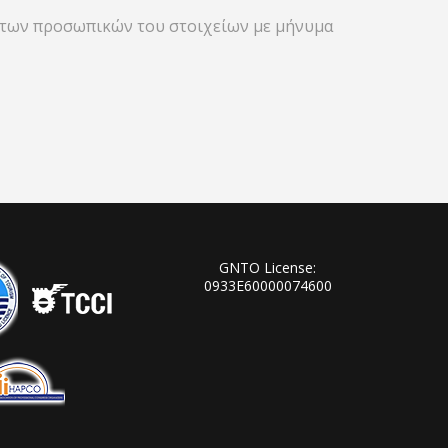
e) των προσωπικών του στοιχείων με μήνυμα
GNTO License:
0933Ε60000074600