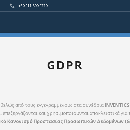
+30 211 800 2770
GDPR
οθελώς από τους εγγεγραμμένους στα συνέδρια
INVENTIC
ι, επεξεργάζονται και χρησιμοποιούνται αποκλειστικά γ
ικό Κανονισμό Προστασίας Προσωπικών Δεδομένων (GDP