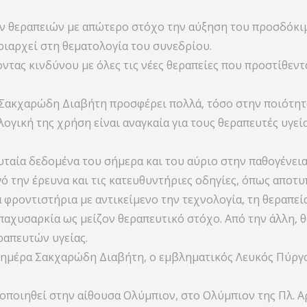
ν θεραπειών με απώτερο στόχο την αύξηση του προσδόκ
ριαρχεί στη θεματολογία του συνεδρίου.
τας κινδύνου με όλες τις νέες θεραπείες που προστίθεντ
 Σακχαρώδη Διαβήτη προσφέρει πολλά, τόσο στην ποιότητα
ογική της χρήση είναι αναγκαία για τους θεραπευτές υγεία
ταία δεδομένα του σήμερα και του αύριο στην παθογένεια,
ό την έρευνα και τις κατευθυντήριες οδηγίες, όπως αποτυ
 φροντιστήρια με αντικείμενο την τεχνολογία, τη θεραπεί
αχυσαρκία ως μείζον θεραπευτικό στόχο. Από την άλλη, 
ραπευτών υγείας.
 ημέρα Σακχαρώδη Διαβήτη, ο εμβληματικός Λευκός Πύργο
οποιηθεί στην αίθουσα Ολύμπιον, στο Ολύμπιον της Πλ. Α