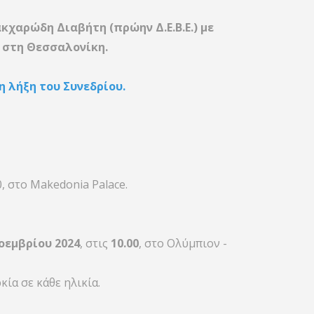
ακχαρώδη Διαβήτη (πρώην Δ.Ε.Β.Ε.) με
e στη Θεσσαλονίκη.
 λήξη του Συνεδρίου.
, στο Makedonia Palace.
οεμβρίου 2024
, στις
10.00
, στο Ολύμπιον -
ία σε κάθε ηλικία.