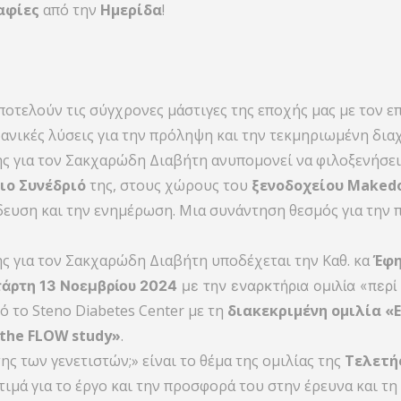
αφίες
από την
Ημερίδα
!
,
οτελούν τις σύγχρονες μάστιγες της εποχής μας με τον ε
ανικές λύσεις για την πρόληψη και την τεκμηριωμένη διαχ
ης για τον Σακχαρώδη Διαβήτη ανυπομονεί να φιλοξενήσει
ιο Συνέδριό
της, στους χώρους του
ξενοδοχείου Makedon
ευση και την ενημέρωση. Μια συνάντηση θεσμός για την π
ης για τον Σακχαρώδη Διαβήτη υποδέχεται την Καθ. κα
Έφη
άρτη 13 Νοεμβρίου 2024
με την εναρκτήρια ομιλία «περί
ό το Steno Diabetes Center με τη
διακεκριμένη ομιλία «E
– the FLOW study»
.
ς των γενετιστών;» είναι το θέμα της ομιλίας της
Τελετή
 τιμά για το έργο και την προσφορά του στην έρευνα και 