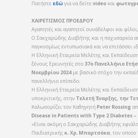
Πατήστε
εδώ
για να δείτε
video
και
φωτογρ
ΧΑΙΡΕΤΙΣΜΟΣ ΠΡΟΕΔΡΟΥ
Αγαπητές και αγαπητοί συνάδελφοι και φίλοι
Ο Σακχαρώδης Διαβήτης και η παχυσαρκία απ
παγκοσμίως εντυπωσιακά και να επιτάσσει ιδ
Η Ελληνική Εταιρεία Μελέτης και Εκπαίδευσ
ξένους Ερευνητές στο
37ο Πανελλήνιο Ετήσ
Νοεμβρίου 2024
με βασικό στόχο την εκπαίδ
πανελλήνιο επίπεδο.
Η Ελληνική Εταιρεία Μελέτης και Εκπαίδευσ
υποκριτικής, στην
Τελετή Έναρξης, την
Τετ
Καλωσορίζει τον Καθηγητή
Peter Rossing
απ
Disease in Patients with Type 2 Diabetes 
«Είναι ακόμη ο Σακχαρώδης Διαβήτης εφιάλτη
Παιδιατρικής
κ. Χρ. Μπαρτσόκα
, τον οποίο