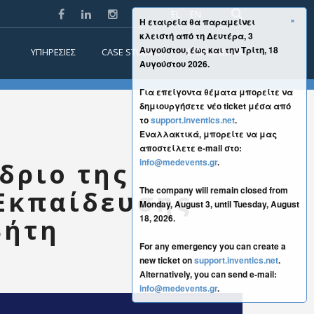
EL
EN
×
Η εταιρεία θα παραμείνει
κλειστή από τη Δευτέρα, 3
Αυγούστου, έως και την Τρίτη, 18
ΥΠΗΡΕΣΙΕΣ
CASE STUDIES
ΕΠΙΚΟΙΝΩΝΙΑ
Αυγούστου 2026.
Για επείγοντα θέματα μπορείτε να
δημιουργήσετε νέο ticket μέσα από
το
support.inventics.net
.
Εναλλακτικά, μπορείτε να μας
αποστείλετε e-mail στο:
info@medevents.gr
.
δριο της
The company will remain closed from
 Εκπαίδευσης
Monday, August 3, until Tuesday, August
18, 2026.
βήτη
For any emergency you can create a
new ticket on
support.inventics.net
.
Alternatively, you can send e-mail:
info@medevents.gr
.