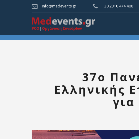
info@medevents.gr
+30 2310 474.400
37o Παν
Ελληνικής Ε
για