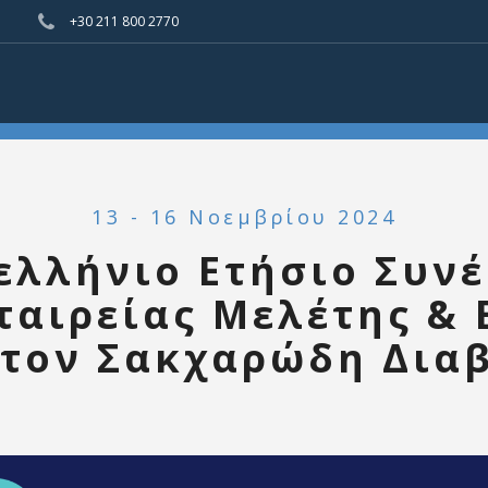
+30 211 800 2770
13 - 16 Νοεμβρίου 2024
ελλήνιο Ετήσιο Συνέ
ταιρείας Μελέτης &
 τον Σακχαρώδη Δια