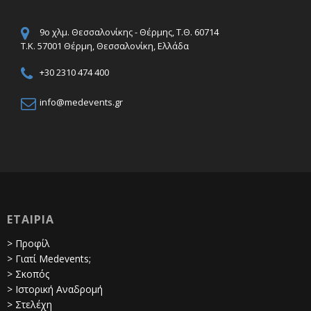
9ο χλμ. Θεσσαλονίκης - Θέρμης, Τ.Θ. 60714
Τ.Κ. 57001 Θέρμη, Θεσσαλονίκη, Ελλάδα
+30 2310 474 400
info@medevents.gr
ΕΤΑΙΡΙΑ
> Προφίλ
> Γιατί Medevents;
> Σκοπός
> Ιστορική Αναδρομή
> Στελέχη