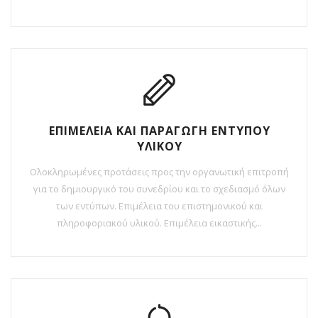
ΕΠΙΜΕΛΕΙΑ ΚΑΙ ΠΑΡΑΓΩΓΗ ΕΝΤΥΠΟΥ
ΥΛΙΚΟΥ
Ολοκληρωμένες προτάσεις προς την οργανωτική επιτροπή
για το δημιουργικό του συνεδρίου και το σχεδιασμό όλων
των εντύπων. Επιμέλεια του επιστημονικού και
πληροφοριακού υλικού. Επιμέλεια εικαστικής...