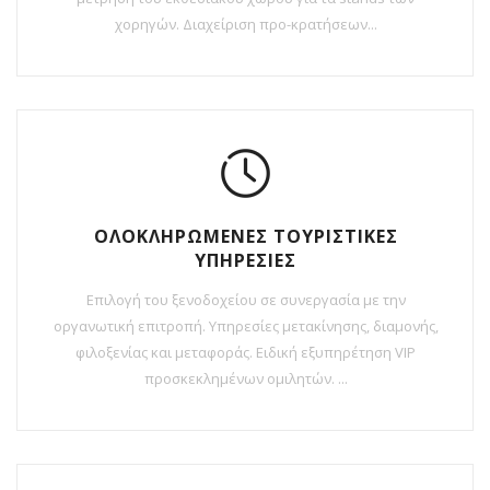
χορηγών. Διαχείριση προ-κρατήσεων...
ΟΛΟΚΛΗΡΩΜΕΝΕΣ ΤΟΥΡΙΣΤΙΚΕΣ
ΥΠΗΡΕΣΙΕΣ
Επιλογή του ξενοδοχείου σε συνεργασία με την
οργανωτική επιτροπή. Υπηρεσίες μετακίνησης, διαμονής,
φιλοξενίας και μεταφοράς. Ειδική εξυπηρέτηση VIP
προσκεκλημένων ομιλητών. ...