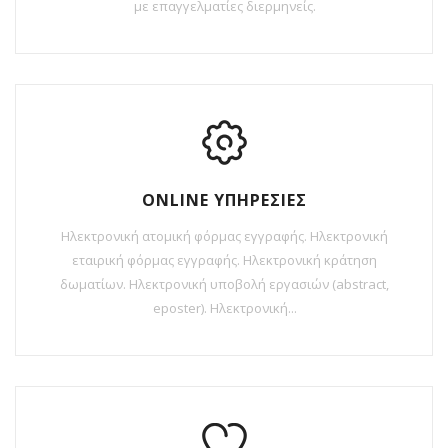
με επαγγελματίες διερμηνείς.
ONLINE ΥΠΗΡΕΣΙΕΣ
Ηλεκτρονική ατομική φόρμας εγγραφής. Ηλεκτρονική
εταιρική φόρμας εγγραφής. Ηλεκτρονική κράτηση
δωματίων. Ηλεκτρονική υποβολή εργασιών (abstract,
eposter). Ηλεκτρονική...