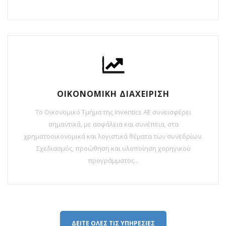
ΟΙΚΟΝΟΜΙΚΗ ΔΙΑΧΕΙΡΙΣΗ
Το Οικονομικό Τμήμα της Inventics AE συνεισφέρει
σημαντικά, με ασφάλεια και συνέπεια, στα
χρηματοοικονομικά και λογιστικά θέματα των συνεδρίων.
Σχεδιασμός, προώθηση και υλοποίηση χορηγικού
προγράμματος...
ΔΕΙΤΕ ΟΛΕΣ ΤΙΣ ΥΠΗΡΕΣΙΕΣ