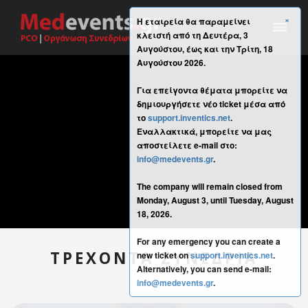
×
Η εταιρεία θα παραμείνει
κλειστή από τη Δευτέρα, 3
Αυγούστου, έως και την Τρίτη, 18
Αυγούστου 2026.
Για επείγοντα θέματα μπορείτε να
δημιουργήσετε νέο ticket μέσα από
το
support.inventics.net
.
Εναλλακτικά, μπορείτε να μας
αποστείλετε e-mail στο:
info@medevents.gr
.
The company will remain closed from
Monday, August 3, until Tuesday, August
18, 2026.
For any emergency you can create a
ΤΡΕΧΟΝΤΑ ΣΥΝΕΔΡΙΑ
new ticket on
support.inventics.net
.
Alternatively, you can send e-mail:
info@medevents.gr
.