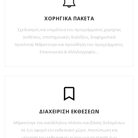
ΧΟΡΗΓΙΚΑ ΠΑΚΕΤΑ
Σχεδιασμός και επιμέλεια του προγράμματος χορηγίας
(εκθέσεις, επιστημονικές διαλέξεις, διαφημιστικά
προϊόντα). Μάρκετινγκ και προώθηση του προγράμματος.
Επικοινωνία & Αλληλογραφία....
ΔΙΑΧΕΙΡΙΣΗ ΕΚΘΕΣΕΩΝ
Μάρκετινγκ του κατάλληλου πλάνου και βάσης δεδομένων
σε ό,τι αφορά τον εκθεσιακό χώρο. Αποτύπωση και
μέτρηση του εκθεσιακού χώρου για τα stands των