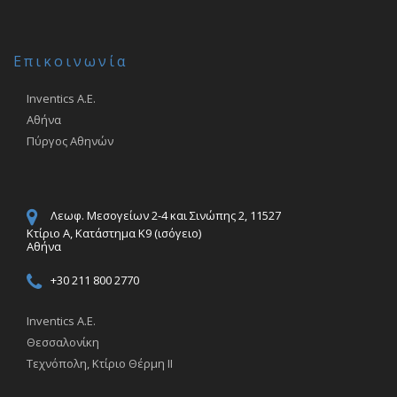
Επικοινωνία
Inventics Α.Ε.
Αθήνα
Πύργος Αθηνών
Λεωφ. Μεσογείων 2-4 και Σινώπης 2, 11527
Κτίριο A, Κατάστημα Κ9 (ισόγειο)
Αθήνα
+30 211 800 2770
Inventics Α.Ε.
Θεσσαλονίκη
Τεχνόπολη, Κτίριο Θέρμη ΙΙ