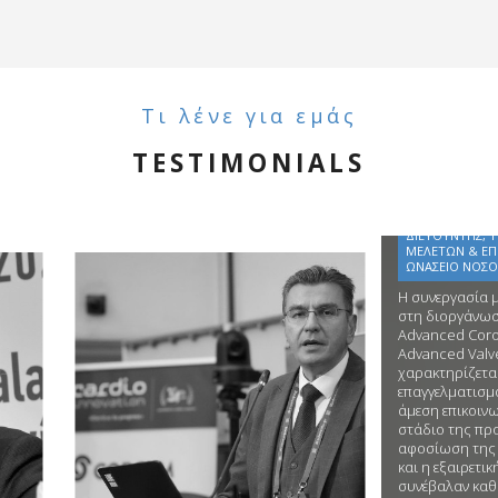
Τι λένε για εμάς
TESTIMONIALS
Ιωάννης Ιακώβου
ΕΠΕΜΒΑΤΙΚΟΣ ΚΑΡΔΙΟΛΟΓΟΣ,
ΔΙΕΥΘΥΝΤΗΣ, ΤΜΗΜΑ ΑΙΜΟΔΥΝΑΜΙΚΩΝ
ΜΕΛΕΤΩΝ & ΕΠΕΜΒΑΤΙΚΗΣ ΚΑΡΔΙΟΛΟΓΙΑ
ΩΝΑΣΕΙΟ ΝΟΣΟΚΟΜΕΙΟ, ΑΘΗΝΑ
Η συνεργασία μου με τη Medevents
στη διοργάνωση των συνεδρίων
Advanced Coronary Therapies και
Advanced Valve Therapies
χαρακτηρίζεται από υψηλό
επαγγελματισμό, άριστη οργάνωση,
άμεση επικοινωνία και συνέπεια σε κά
στάδιο της προετοιμασίας. Η
αφοσίωση της ομάδας στην ποιότητ
και η εξαιρετική συνεργασία μας
συνέβαλαν καθοριστικά στην επιτυχή