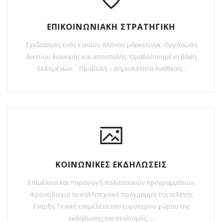
ΕΠΙΚΟΙΝΩΝΙΑΚΗ ΣΤΡΑΤΗΓΙΚΗ
Σχεδιασμός ενός ενιαίου πλάνου μάρκετινγκ. Οργάνωση
δικτύου διανομής και αποστολής. Ομαδοποιημένη βάση
δεδομένων. Προβολή – Δημοσιότητα Ανάθεση...
ΚΟΙΝΩΝΙΚΕΣ ΕΚΔΗΛΩΣΕΙΣ
Επιμέλεια και παραγωγή πολιτιστικών προγραμμάτων.
Φροντίδα για το καλλιτεχνικό πρόγραμμα της τελετής
έναρξη. Γενική επιμέλεια του ευρύτερου χώρου της
εκδήλωσης και στολισμός. ...