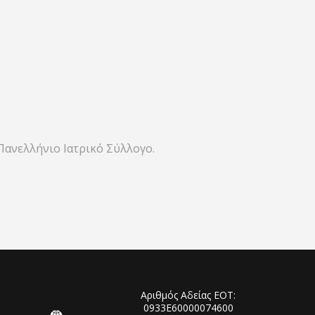
Πανελλήνιο Ιατρικό Σύλλογο.
Αριθμός Αδείας ΕΟΤ:
0933Ε60000074600