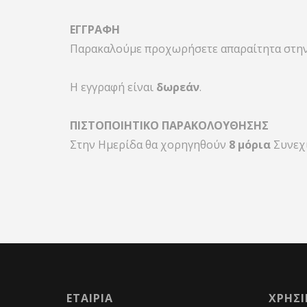
ΕΓΓΡΑΦΗ
Παρακαλούμε προχωρήσετε απαραίτητα στην
Η εγγραφή είναι
δωρεάν
.
ΠΙΣΤΟΠΟΙΗΤΙΚΟ ΠΑΡΑΚΟΛΟΥΘΗΣΗΣ
Στην Ημερίδα θα χορηγηθούν
8 μόρια
Συνεχι
ΕΤΑΙΡΙΑ
ΧΡΗΣ