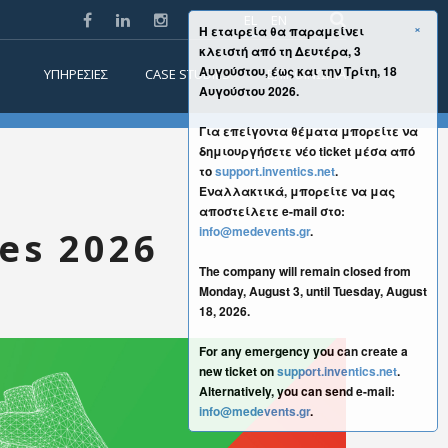
EL
EN
×
Η εταιρεία θα παραμείνει
κλειστή από τη Δευτέρα, 3
Αυγούστου, έως και την Τρίτη, 18
ΥΠΗΡΕΣΙΕΣ
CASE STUDIES
ΕΠΙΚΟΙΝΩΝΙΑ
Αυγούστου 2026.
Για επείγοντα θέματα μπορείτε να
δημιουργήσετε νέο ticket μέσα από
το
support.inventics.net
.
Εναλλακτικά, μπορείτε να μας
αποστείλετε e-mail στο:
info@medevents.gr
.
es 2026
The company will remain closed from
Monday, August 3, until Tuesday, August
18, 2026.
For any emergency you can create a
new ticket on
support.inventics.net
.
Alternatively, you can send e-mail:
info@medevents.gr
.