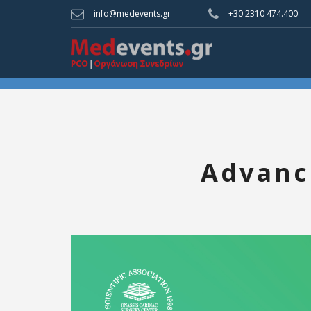
info@medevents.gr
+30 2310 474.400
Advanc