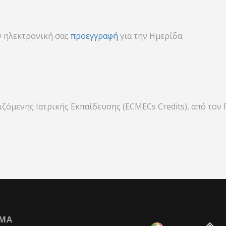
 ηλεκτρονική σας
προεγγραφή
για την Ημερίδα.
ζόμενης Ιατρικής Εκπαίδευσης (ECMECs Credits), από τον 
ΙΜΑ