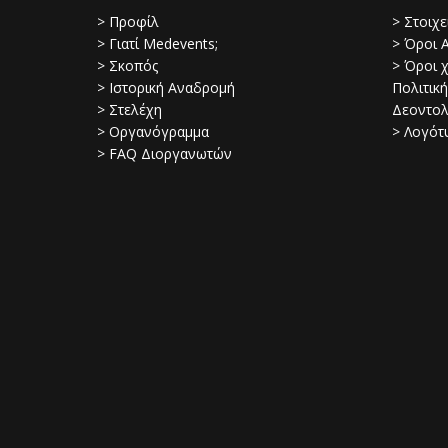
> Προφίλ
> Στοιχ
> Γιατί Medevents;
> Όροι 
> Σκοπός
> Όροι 
> Ιστορική Αναδρομή
Πολιτική
> Στελέχη
Δεοντολ
> Οργανόγραμμα
> Λογότ
> FAQ Διοργανωτών