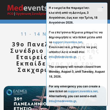
×
Η εταιρεία θα παραμείνει
κλειστή από τη Δευτέρα, 3
Αυγούστου, έως και την Τρίτη, 18
Αυγούστου 2026.
Για επείγοντα θέματα μπορείτε να
11 - 14 Νοεμβρίου 2026
δημιουργήσετε νέο ticket μέσα από
το
support.inventics.net
.
39o Πανελλήνιο Ετήσιο
Εναλλακτικά, μπορείτε να μας
Συνέδριο της Ελληνικής
αποστείλετε e-mail στο:
Εταιρείας Μελέτης &
info@medevents.gr
.
Εκπαίδευσης για τον
The company will remain closed from
Σακχαρώδη Διαβήτη
Monday, August 3, until Tuesday, August
18, 2026.
For any emergency you can create a
new ticket on
support.inventics.net
.
Alternatively, you can send e-mail:
info@medevents.gr
.