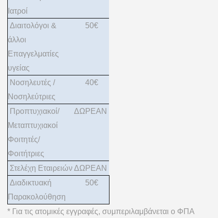
Ιατροί
Διαιτολόγοι &
50€
άλλοι
Επαγγελματίες
υγείας
Νοσηλευτές /
40€
Νοσηλεύτριες
Προπτυχιακοί/
ΔΩΡΕΑΝ
Μεταπτυχιακοί
Φοιτητές/
Φοιτήτριες
Στελέχη Εταιρειών
ΔΩΡΕΑΝ
Διαδικτυακή
50€
Παρακολούθηση
* Για τις ατομικές εγγραφές, συμπεριλαμβάνεται ο ΦΠΑ