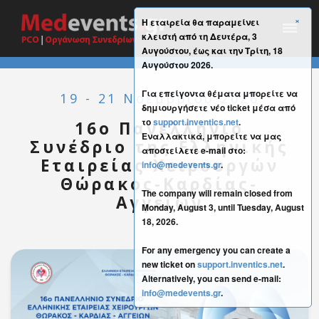
×
Η εταιρεία θα παραμείνει
κλειστή από τη Δευτέρα, 3
Αυγούστου, έως και την Τρίτη, 18
Αυγούστου 2026.
Για επείγοντα θέματα μπορείτε να
19 - 21 Νοεμβρίου 2026
δημιουργήσετε νέο ticket μέσα από
το
support.inventics.net
.
16ο Πανελλήνιο
Εναλλακτικά, μπορείτε να μας
Συνέδριο της Ελληνικής
αποστείλετε e-mail στο:
Εταιρείας Χειρουργών
info@medevents.gr
.
Θώρακος-Καρδίας-
The company will remain closed from
Αγγείων
Monday, August 3, until Tuesday, August
18, 2026.
For any emergency you can create a
new ticket on
support.inventics.net
.
Alternatively, you can send e-mail:
info@medevents.gr
.