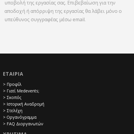
υποβολή της εργασίας σας. Επιβεβαίωση για την
αποδοχή ή απόρριψη της εργασίας θα λάβει μόνο ο
υπεύθυνος συγγραφέας μέσω email.
ΕΤΑΙΡΙΑ
> Προφίλ
> Γιατί Medevents;
> Σκοπός
> Ιστορική Αναδρομή
> Στελέχη
> Οργανόγραμμα
> FAQ Διοργανωτών