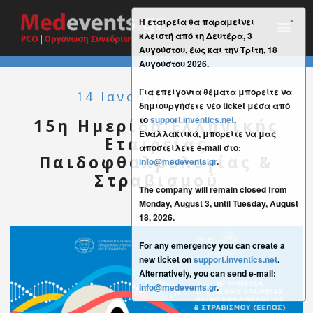
×
Η εταιρεία θα παραμείνει
κλειστή από τη Δευτέρα, 3
Αυγούστου, έως και την Τρίτη, 18
Αυγούστου 2026.
Για επείγοντα θέματα μπορείτε να
14 Ιανουαρίου 2023
δημιουργήσετε νέο ticket μέσα από
το
support.inventics.net
.
15η Ημερίδα Ελληνικής
Εναλλακτικά, μπορείτε να μας
Εταιρείας
αποστείλετε e-mail στο:
Παιδοφθαλμολογίας &
info@medevents.gr
.
Στραβισμού
The company will remain closed from
Monday, August 3, until Tuesday, August
18, 2026.
For any emergency you can create a
new ticket on
support.inventics.net
.
Alternatively, you can send e-mail:
info@medevents.gr
.