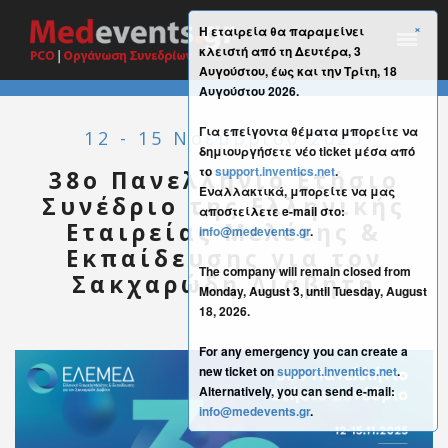
×
Η εταιρεία θα παραμείνει
κλειστή από τη Δευτέρα, 3
Αυγούστου, έως και την Τρίτη, 18
Αυγούστου 2026.
Για επείγοντα θέματα μπορείτε να
12 - 15 Νοεμβρίου 2025
δημιουργήσετε νέο ticket μέσα από
το
support.inventics.net
.
38o Πανελλήνιο Ετήσιο
Εναλλακτικά, μπορείτε να μας
Συνέδριο της Ελληνικής
αποστείλετε e-mail στο:
Εταιρείας Μελέτης &
info@medevents.gr
.
Εκπαίδευσης για τον
The company will remain closed from
Σακχαρώδη Διαβήτη
Monday, August 3, until Tuesday, August
18, 2026.
For any emergency you can create a
new ticket on
support.inventics.net
.
Alternatively, you can send e-mail:
info@medevents.gr
.