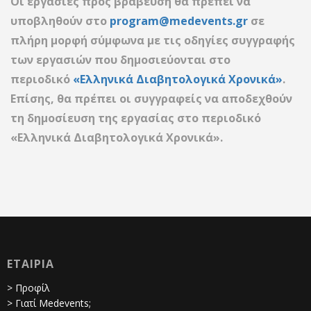
Οι εργασίες προς βράβευση θα πρέπει να
υποβληθούν στο
program@medevents.gr
σε
πλήρη μορφή σύμφωνα με τις οδηγίες συγγραφής
των εργασιών που δημοσιεύονται στο
περιοδικό
«Ελληνικά Διαβητολογικά Χρονικά»
.
Επίσης, θα πρέπει οι συγγραφείς να αποδεχθούν
τη δημοσίευση της εργασίας στο περιοδικό
«Ελληνικά Διαβητολογικά Χρονικά».
ΕΤΑΙΡΙΑ
> Προφίλ
> Γιατί Medevents;