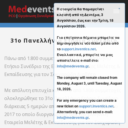
×
Η εταιρεία θα παραμείνει
κλειστή από τη Δευτέρα, 3
Αυγούστου, έως και την Τρίτη, 18
Αυγούστου 2026.
Για επείγοντα θέματα μπορείτε να
31ο Πανελλήνιο Ετήσιο Συνέδριο
δημιουργήσετε νέο ticket μέσα από
το
support.inventics.net
.
Εναλλακτικά, μπορείτε να μας
Πάνω από 1.800 συμμετοχές στο 31ο Πανελλήνιο
αποστείλετε e-mail στο:
Ετήσιο Συνέδριο της Ελληνικής Εταιρείας Μελέτης &
info@medevents.gr
.
Εκπαίδευσης για τον Σακχαρώδη Διαβήτη
The company will remain closed from
Monday, August 3, until Tuesday, August
18, 2026.
Με απόλυτη επιτυχία και πάνω από 1.800 συμμετοχές
ολοκληρώθηκε το 31ο Πανελλήνιο Ετήσιο Συνέδριο
For any emergency you can create a
διάρκειας 5 ημερών από τις 8 έως τις 12 Νοεμβρίου
new ticket on
support.inventics.net
.
Alternatively, you can send e-mail:
2017 το οποίο διοργανώθηκε από την Ελληνική
info@medevents.gr
.
Εταιρεία Μελέτης & Εκπαίδευσης για τον Σακχαρώδη